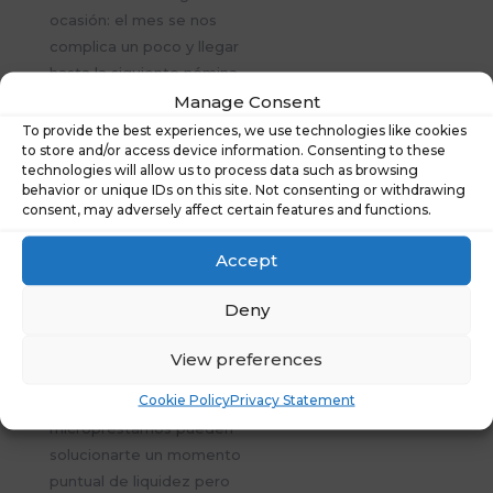
ocasión: el mes se nos
complica un poco y llegar
hasta la siguiente nómina
Manage Consent
supone un...
To provide the best experiences, we use technologies like cookies
to store and/or access device information. Consenting to these
technologies will allow us to process data such as browsing
behavior or unique IDs on this site. Not consenting or withdrawing
consent, may adversely affect certain features and functions.
Los 4 peligros de los
Accept
micropréstamos
22, Sep, 2022
|
Deny
Bienestar financiero
View preferences
Los 4 peligros de los
Cookie Policy
Privacy Statement
micropréstamos Los
micropréstamos pueden
solucionarte un momento
puntual de liquidez pero