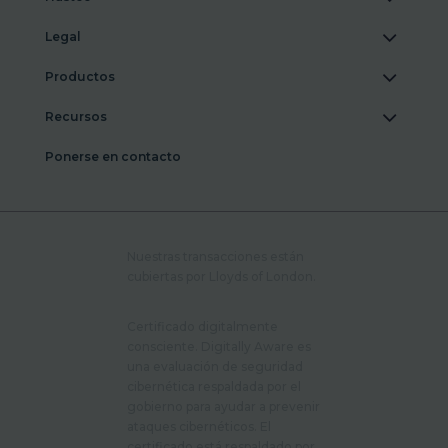
Legal
Productos
Recursos
Ponerse en contacto
Nuestras transacciones están
cubiertas por Lloyds of London.
Certificado digitalmente
consciente. Digitally Aware es
una evaluación de seguridad
cibernética respaldada por el
gobierno para ayudar a prevenir
ataques cibernéticos. El
certificado está respaldado por