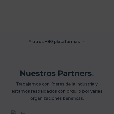
eiusmod
sed
adipiscing
amet,
tempor
do
elit,
consectetur
incidinut
eiusmod
sed
adipiscing
>>
tempor
do
elit,
incidinut
eiusmod
sed
>>
tempor
do
incidinut
Y otros +80 plataformas
eiusmod
>>
tempor
incidinut
>>
Nuestros Partners
.
Lorem
ipsum
Trabajamos con líderes de la industria y
dolor
estamos respaldados con orgullo por varias
Lorem
sit
organizaciones benéficas.
ipsum
amet,
dolor
consectetur
sit
adipiscing