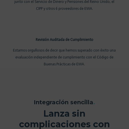
incidinut
sit
junto con el Servicio de Dinero y Pensiones del Reino Unido, el
>>
amet,
CIPP y otros 6 proveedores de EWA.
consectetur
adipiscing
elit,
sed
Revisión Auditada de Cumplimiento
do
eiusmod
Estamos orgullosos de decir que hemos superado con éxito una
tempor
evaluación independiente de cumplimiento con el Código de
incidinut
Buenas Prácticas de EWA.
>>
Integración sencilla
.
Lanza sin
complicaciones con