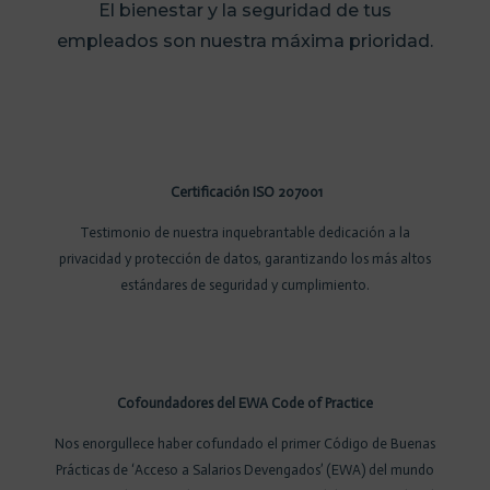
El bienestar y la seguridad de tus
dolor
empleados son nuestra máxima prioridad.
sit
amet,
consectetur
adipiscing
elit,
sed
Lorem
Certificación ISO 207001
do
ipsum
eiusmod
dolor
Testimonio de nuestra inquebrantable dedicación a la
tempor
sit
privacidad y protección de datos, garantizando los más altos
incidinut
amet,
estándares de seguridad y cumplimiento.
>>
consectetur
adipiscing
elit,
sed
Cofoundadores del EWA Code of Practice
do
Lorem
eiusmod
ipsum
Nos enorgullece haber cofundado el primer Código de Buenas
tempor
dolor
Prácticas de ‘Acceso a Salarios Devengados’ (EWA) del mundo