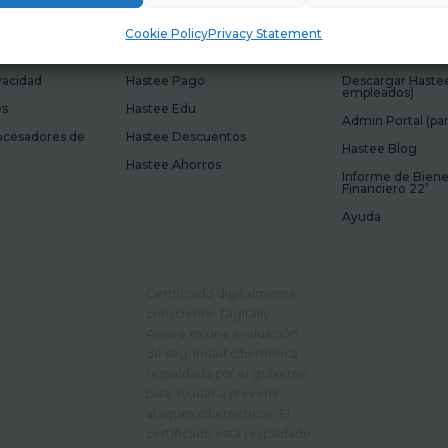
Cookie Policy
Privacy Statement
Productos
Recursos
ivacidad
Hastee Pago
Descargar Hastee
empleados)
es
Hastee Edu
Admin Portal (pa
rocesadores de
Hastee Descuentos
Hastee Blog
Hastee Ahorros
Informe de Biene
Financiero 22’
Ayuda
Certificado digitalmente
consciente. Digitally
Aware es una evaluación
de seguridad cibernética
respaldada por el gobierno
para ayudar a prevenir
ataques cibernéticos. El
certificado está respaldado