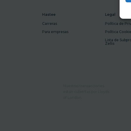
Hastee
Legal
Carreras
Política de Pr
Para empresas
Política Cooki
Lista de Subp
Zellis
Nuestras transacciones
están cubiertas por Lloyds
of London.