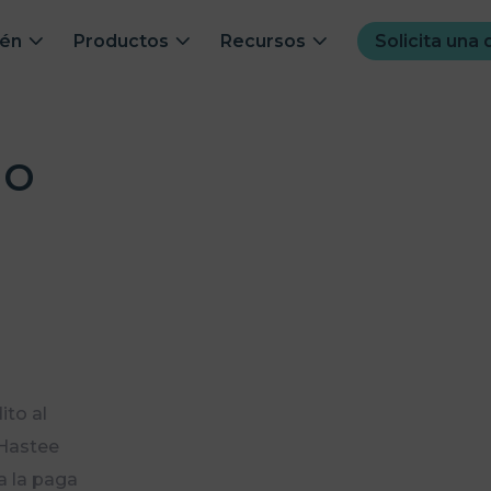
ién
Productos
Recursos
Solicita una
do
ito al
 Hastee
a la paga