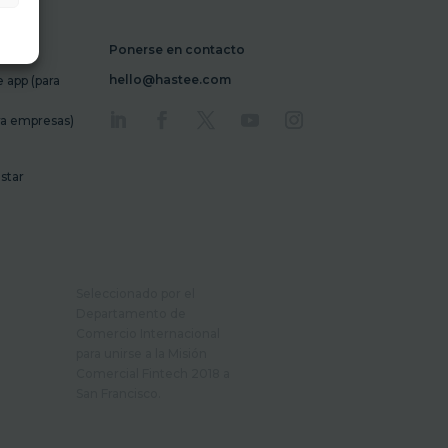
Ponerse en contacto
hello@hastee.com
 app (para
ra empresas)
star
Seleccionado por el
Departamento de
Comercio Internacional
para unirse a la Misión
Comercial Fintech 2018 a
San Francisco.