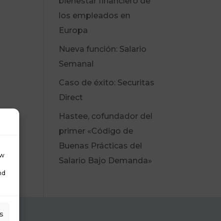
bienestar financiero de
los empleados en
Europa
Nueva función: Salario
Semanal
Caso de éxito: Securitas
Direct
Hastee, cofundador del
primer «Código de
Buenas Prácticas del
ow
Salario Bajo Demanda»
nd
s